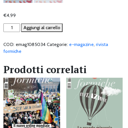
€
4,99
Separati
Aggiungi al carrello
(e
felici?)
COD:
emag1085034
Categorie:
e-magazine
,
rivista
Perché
formiche
il
Nord
Prodotti correlati
reclama
l’autonomia
quantità