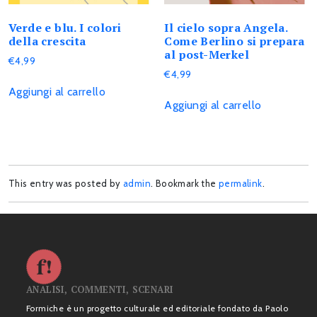
Verde e blu. I colori
Il cielo sopra Angela.
della crescita
Come Berlino si prepara
al post-Merkel
€
4,99
€
4,99
Aggiungi al carrello
Aggiungi al carrello
This entry was posted by
admin
. Bookmark the
permalink
.
ANALISI, COMMENTI, SCENARI
Formiche è un progetto culturale ed editoriale fondato da Paolo