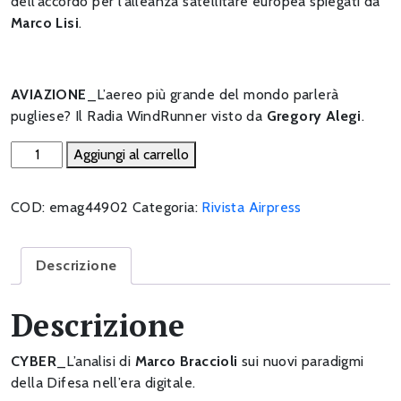
dell’accordo per l’alleanza satellitare europea spiegati da
Marco Lisi
.
AVIAZIONE
_L’aereo più grande del mondo parlerà
pugliese? Il Radia WindRunner visto da
Gregory Alegi
.
Sub-
Aggiungi al carrello
Mare
nostrum
COD:
emag44902
Categoria:
Rivista Airpress
quantità
Descrizione
Descrizione
CYBER
_L’analisi di
Marco Braccioli
sui nuovi paradigmi
della Difesa nell’era digitale.