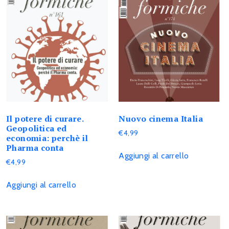
Il potere di curare.
Nuovo cinema Italia
Geopolitica ed
€
4,99
economia: perchè il
Pharma conta
Aggiungi al carrello
€
4,99
Aggiungi al carrello