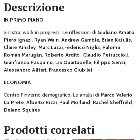
Descrizione
sinistra
quantità
IN PRIMO PIANO
Sinistra, work in progress. Le riflessioni di
Giuliano Amato
,
Piero Ignazi
,
Ryan Wain
,
Andrew Gamble
,
Brian Katulis
,
Claire Ainsley
,
Marc Lazar
,
Federico Niglia
,
Paloma
Román Marugán
,
Roberto Arditti
,
Claudio Petruccioli
,
Gianfranco Pasquino
,
Lia Quartapelle
,
Filippo Sensi
,
Alessandro Alfieri
,
Francesco Giubilei
ECONOMIA
Contro l’inverno demografico. Le analisi di
Marco Valerio
Lo Prete
,
Alberto Rizzi
,
Paul Morland
,
Rachel Sheffield
,
Delano Squires
Prodotti correlati