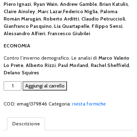
Piero Ignazi
,
Ryan Wain
,
Andrew Gamble
,
Brian Katulis
,
Claire Ainsley
,
Marc Lazar
,
Federico Niglia
,
Paloma
Román Marugán
,
Roberto Arditti
,
Claudio Petruccioli
,
Gianfranco Pasquino
,
Lia Quartapelle
,
Filippo Sensi
,
Alessandro Alfieri
,
Francesco Giubilei
ECONOMIA
Contro l’inverno demografico. Le analisi di
Marco Valerio
Lo Prete
,
Alberto Rizzi
,
Paul Morland
,
Rachel Sheffield
,
Delano Squires
(S)profondo
Aggiungi al carrello
rosso.
Se
COD:
emag1379846
Categoria:
rivista formiche
la
sinistra
va
Descrizione
più
a